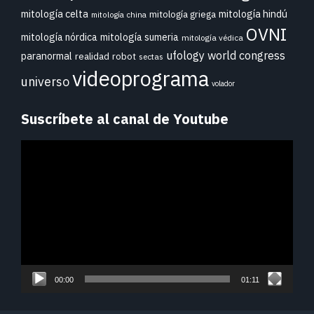
mitología celta
mitología hindú
mitología griega
mitología china
OVNI
mitología nórdica
mitología sumeria
mitología védica
ufology world congress
paranormal
realidad
robot
sectas
videoprograma
universo
volador
Suscríbete al canal de Youtube
Reproductor
de
vídeo
00:00
01:11