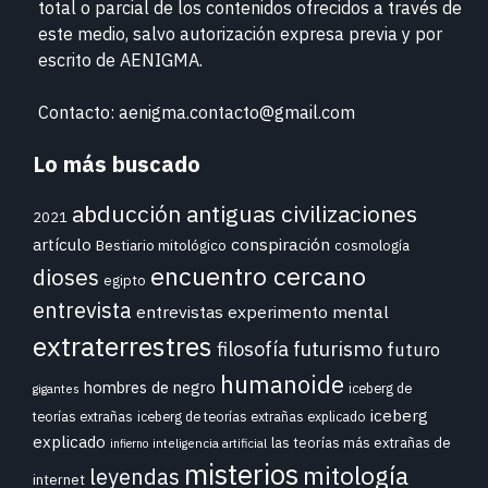
total o parcial de los contenidos ofrecidos a través de
este medio, salvo autorización expresa previa y por
escrito de
AENIGMA.
Contacto: aenigma.contacto@gmail.com
Lo más buscado
abducción
antiguas civilizaciones
2021
conspiración
artículo
Bestiario mitológico
cosmología
encuentro cercano
dioses
egipto
entrevista
entrevistas
experimento mental
extraterrestres
futurismo
filosofía
futuro
humanoide
hombres de negro
iceberg de
gigantes
iceberg
teorías extrañas
iceberg de teorías extrañas explicado
explicado
las teorías más extrañas de
inteligencia artificial
infierno
misterios
mitología
leyendas
internet