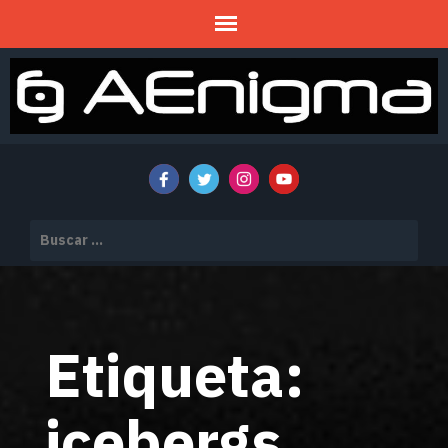
Mitos y Misterios
AENIGMA
Buscar:
Etiqueta:
icebergs