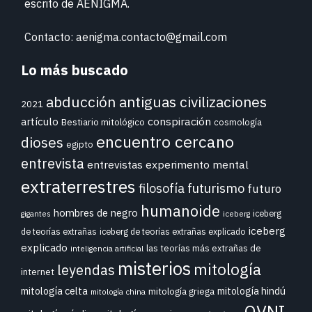
escrito de
AENIGMA.
Contacto: aenigma.contacto@gmail.com
Lo más buscado
abducción
antiguas civilizaciones
2021
conspiración
artículo
Bestiario mitológico
cosmología
encuentro cercano
dioses
egipto
entrevista
entrevistas
experimento mental
extraterrestres
futurismo
filosofía
futuro
humanoide
hombres de negro
iceberg
gigantes
iceberg
iceberg
de teorías extrañas
iceberg de teorías extrañas explicado
explicado
las teorías más extrañas de
inteligencia artificial
misterios
mitología
leyendas
internet
mitología celta
mitología hindú
mitología griega
mitología china
OVNI