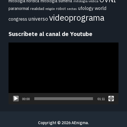
mitología nórdica
mitología sumeria
mitología védica
ufology world
paranormal
realidad
robot
sectas
religión
videoprograma
universo
congress
Suscríbete al canal de Youtube
Reproductor
de
vídeo
00:00
01:11
Copyright © 2026
AEnigma
.