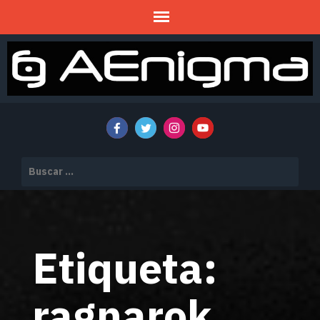
Mitos y Misterios
AENIGMA
Buscar:
Etiqueta:
ragnarok