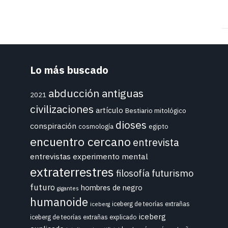
Lo más buscado
abducción
antiguas
2021
civilizaciones
artículo
Bestiario mitológico
dioses
conspiración
cosmología
egipto
encuentro cercano
entrevista
entrevistas
experimento mental
extraterrestres
futurismo
filosofía
futuro
hombres de negro
gigantes
humanoide
iceberg de teorías extrañas
iceberg
iceberg
iceberg de teorías extrañas explicado