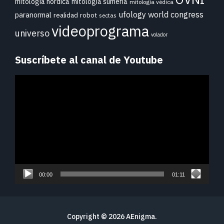
mitología nórdica
mitología sumeria
mitología védica
ufology world congress
paranormal
realidad
robot
sectas
videoprograma
universo
volador
Suscríbete al canal de Youtube
Reproductor
de
vídeo
00:00
01:11
Copyright © 2026
AEnigma
.