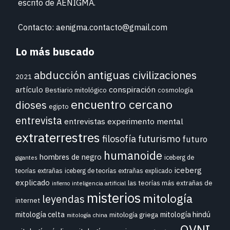
escrito de
AENIGMA.
Contacto: aenigma.contacto@gmail.com
Lo más buscado
abducción
antiguas civilizaciones
2021
conspiración
artículo
Bestiario mitológico
cosmología
encuentro cercano
dioses
egipto
entrevista
entrevistas
experimento mental
extraterrestres
futurismo
filosofía
futuro
humanoide
hombres de negro
iceberg de
gigantes
iceberg
teorías extrañas
iceberg de teorías extrañas explicado
explicado
las teorías más extrañas de
inteligencia artificial
infierno
misterios
mitología
leyendas
internet
mitología celta
mitología hindú
mitología griega
mitología china
OVNI