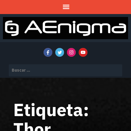
Mitos y Misterios
AENIGMA
Buscar:
Etiqueta:
Thor