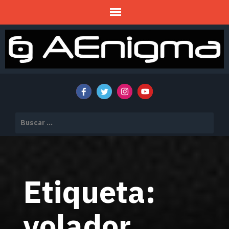
Mitos y Misterios
AENIGMA
Buscar:
Etiqueta:
volador