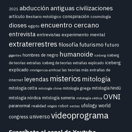
abducción
antiguas civilizaciones
2021
conspiración
artículo
Bestiario mitológico
cosmología
encuentro cercano
dioses
egipto
entrevista
entrevistas
experimento mental
extraterrestres
futurismo
filosofía
futuro
humanoide
hombres de negro
iceberg
gigantes
iceberg
iceberg
de teorías extrañas
iceberg de teorías extrañas explicado
explicado
las teorías más extrañas de
inteligencia artificial
misterios
mitología
leyendas
internet
mitología celta
mitología hindú
mitología griega
mitología china
OVNI
mitología nórdica
mitología sumeria
mitología védica
ufology world
paranormal
realidad
robot
sectas
religión
videoprograma
universo
congress