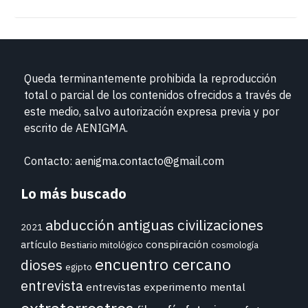
Queda terminantemente prohibida la reproducción
total o parcial de los contenidos ofrecidos a través de
este medio, salvo autorización expresa previa y por
escrito de
AENIGMA.
Contacto: aenigma.contacto@gmail.com
Lo más buscado
abducción
antiguas civilizaciones
2021
conspiración
artículo
Bestiario mitológico
cosmología
encuentro cercano
dioses
egipto
entrevista
entrevistas
experimento mental