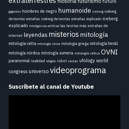
extraterrestres
futurismo
filosofía
futuro
humanoide
hombres de negro
iceberg
gigantes
iceberg
iceberg
de teorías extrañas
iceberg de teorías extrañas explicado
explicado
las teorías más extrañas de
inteligencia artificial
misterios
mitología
leyendas
internet
mitología celta
mitología hindú
mitología griega
mitología china
OVNI
mitología nórdica
mitología sumeria
mitología védica
ufology world
paranormal
realidad
robot
sectas
religión
videoprograma
universo
congress
Suscríbete al canal de Youtube
Reproductor
de
vídeo