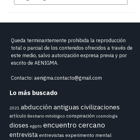
Queda terminantemente prohibida la reproducción
total o parcial de los contenidos ofrecidos a través de
este medio, salvo autorización expresa previa y por
escrito de
AENIGMA.
Contacto: aenigma.contacto@gmail.com
Lo más buscado
abducción
antiguas civilizaciones
2021
conspiración
artículo
Bestiario mitológico
cosmología
encuentro cercano
dioses
egipto
entrevista
entrevistas
experimento mental