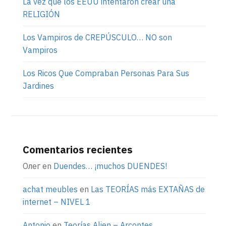
La vez que los EEUU intentaron crear una
RELIGIÓN
Los Vampiros de CREPÚSCULO… NO son
Vampiros
Los Ricos Que Compraban Personas Para Sus
Jardines
Comentarios recientes
Олег
en
Duendes… ¡muchos DUENDES!
achat meubles
en
Las TEORÍAS más EXTAÑAS de
internet – NIVEL 1
Antonio
en
Teorías Alien – Arcontes