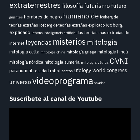
extraterrestres
futurismo
filosofía
futuro
humanoide
hombres de negro
iceberg de
gigantes
iceberg
teorías extrañas
iceberg de teorías extrañas explicado
explicado
las teorías más extrañas de
inteligencia artificial
infierno
misterios
mitología
leyendas
internet
mitología celta
mitología hindú
mitología griega
mitología china
OVNI
mitología nórdica
mitología sumeria
mitología védica
ufology world congress
paranormal
realidad
robot
sectas
videoprograma
universo
volador
Suscríbete al canal de Youtube
Reproductor
de
vídeo