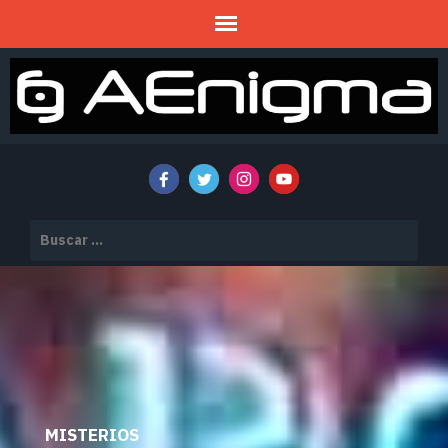
Mitos y Misterios
AENIGMA
Buscar:
MISTERIOS