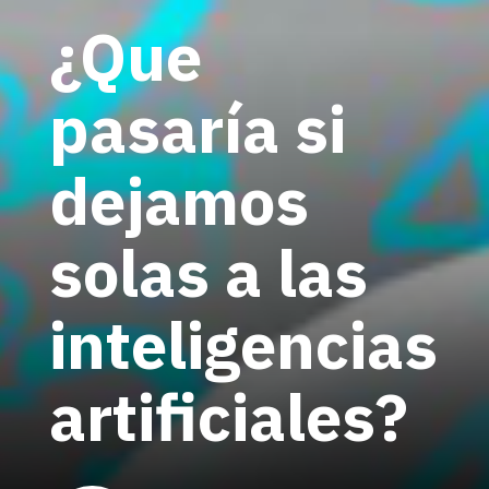
¿Que
pasaría si
dejamos
solas a las
inteligencias
artificiales?