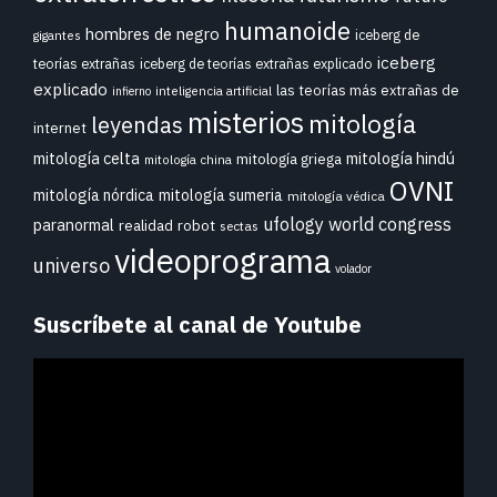
humanoide
hombres de negro
iceberg de
gigantes
iceberg
teorías extrañas
iceberg de teorías extrañas explicado
explicado
las teorías más extrañas de
inteligencia artificial
infierno
misterios
mitología
leyendas
internet
mitología celta
mitología hindú
mitología griega
mitología china
OVNI
mitología nórdica
mitología sumeria
mitología védica
ufology world congress
paranormal
realidad
robot
sectas
videoprograma
universo
volador
Suscríbete al canal de Youtube
Reproductor
de
vídeo