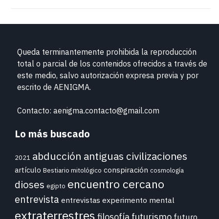
Queda terminantemente prohibida la reproducción
total o parcial de los contenidos ofrecidos a través de
este medio, salvo autorización expresa previa y por
escrito de
AENIGMA.
Contacto: aenigma.contacto@gmail.com
Lo más buscado
abducción
antiguas civilizaciones
2021
conspiración
artículo
Bestiario mitológico
cosmología
encuentro cercano
dioses
egipto
entrevista
entrevistas
experimento mental
extraterrestres
futurismo
filosofía
futuro