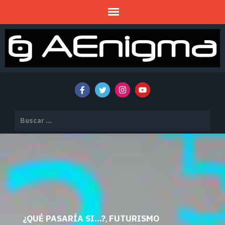
Mitos y Misterios
AENIGMA
Buscar:
¿QUÉ PASARÍA SI...?
FUTURISMO
,