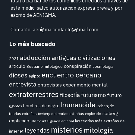
total o parcial de los contenidos ofrecidos a través de
este medio, salvo autorización expresa previa y por
escrito de
AENIGMA.
Contacto: aenigma.contacto@gmail.com
Lo más buscado
abducción
antiguas civilizaciones
2021
conspiración
artículo
Bestiario mitológico
cosmología
encuentro cercano
dioses
egipto
entrevista
entrevistas
experimento mental
extraterrestres
futurismo
filosofía
futuro
humanoide
hombres de negro
iceberg de
gigantes
iceberg
teorías extrañas
iceberg de teorías extrañas explicado
explicado
las teorías más extrañas de
inteligencia artificial
infierno
misterios
mitología
leyendas
internet