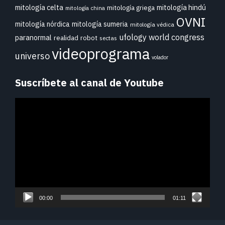
mitología celta
mitología hindú
mitología griega
mitología china
OVNI
mitología nórdica
mitología sumeria
mitología védica
ufology world congress
paranormal
realidad
robot
sectas
videoprograma
universo
volador
Suscríbete al canal de Youtube
Reproductor
de
vídeo
00:00
01:11