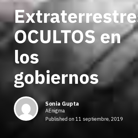
Extraterrestre
OCULTOS en
los
gobiernos
Sonia Gupta
AEnigma
Published on 11 septiembre, 2019