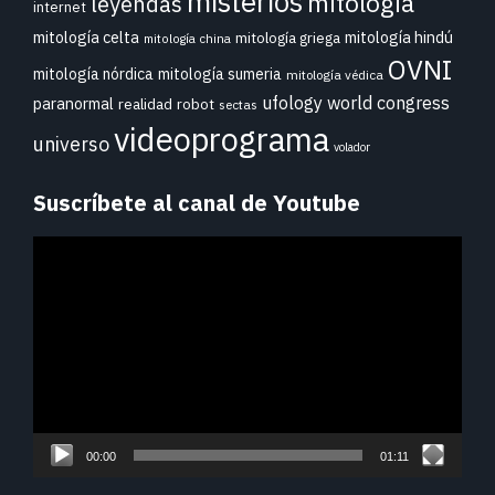
misterios
mitología
leyendas
internet
mitología celta
mitología hindú
mitología griega
mitología china
OVNI
mitología nórdica
mitología sumeria
mitología védica
ufology world congress
paranormal
realidad
robot
sectas
videoprograma
universo
volador
Suscríbete al canal de Youtube
Reproductor
de
vídeo
00:00
01:11