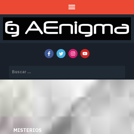
Mitos y Misterios
AENIGMA
Buscar:
MISTERIOS