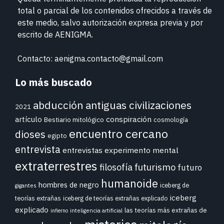
total o parcial de los contenidos ofrecidos a través de
este medio, salvo autorización expresa previa y por
escrito de
AENIGMA.
Contacto: aenigma.contacto@gmail.com
Lo más buscado
abducción
antiguas civilizaciones
2021
conspiración
artículo
Bestiario mitológico
cosmología
encuentro cercano
dioses
egipto
entrevista
entrevistas
experimento mental
extraterrestres
futurismo
filosofía
futuro
humanoide
hombres de negro
iceberg de
gigantes
iceberg
teorías extrañas
iceberg de teorías extrañas explicado
explicado
las teorías más extrañas de
inteligencia artificial
infierno