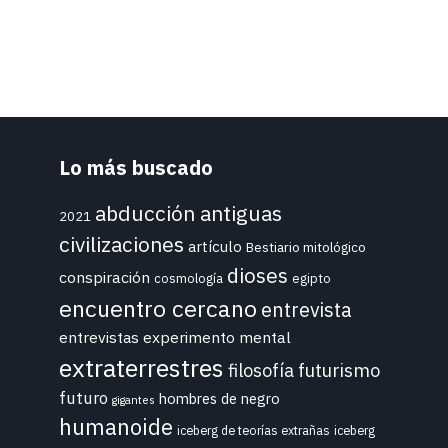
Lo más buscado
abducción
antiguas
2021
civilizaciones
artículo
Bestiario mitológico
dioses
conspiración
cosmología
egipto
encuentro cercano
entrevista
entrevistas
experimento mental
extraterrestres
futurismo
filosofía
futuro
hombres de negro
gigantes
humanoide
iceberg de teorías extrañas
iceberg