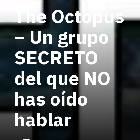
The Octopus
– Un grupo
SECRETO
del que NO
has oído
hablar