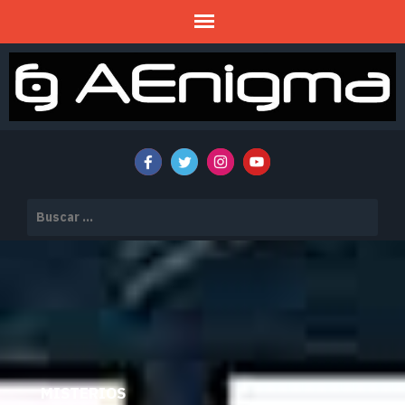
Mitos y Misterios
AENIGMA
Buscar:
MISTERIOS