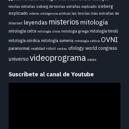
iceberg
teorías extrañas
iceberg de teorías extrañas explicado
explicado
las teorías más extrañas de
inteligencia artificial
infierno
misterios
mitología
leyendas
internet
mitología celta
mitología hindú
mitología griega
mitología china
OVNI
mitología nórdica
mitología sumeria
mitología védica
ufology world congress
paranormal
realidad
robot
sectas
videoprograma
universo
volador
Suscríbete al canal de Youtube
Reproductor
de
vídeo