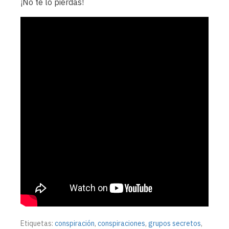
¡No te lo pierdas!
Etiquetas:
conspiración
,
conspiraciones
,
grupos secretos
,