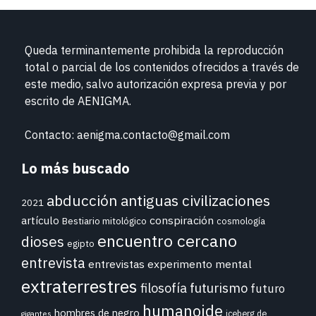
Queda terminantemente prohibida la reproducción
total o parcial de los contenidos ofrecidos a través de
este medio, salvo autorización expresa previa y por
escrito de
AENIGMA.
Contacto: aenigma.contacto@gmail.com
Lo más buscado
abducción
antiguas civilizaciones
2021
conspiración
artículo
Bestiario mitológico
cosmología
encuentro cercano
dioses
egipto
entrevista
entrevistas
experimento mental
extraterrestres
futurismo
filosofía
futuro
humanoide
hombres de negro
iceberg de
gigantes