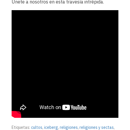
Únete a nosotros en esta travesía intrépida.
Etiquetas:
cultos
,
iceberg
,
religiones
,
religiones y sectas
,