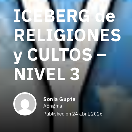
ICEBERG de
RELIGIONES
y CULTOS –
NIVEL 3
Sonia Gupta
AEnigma
Published on 24 abril, 2026