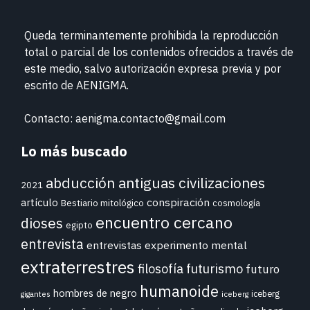
Queda terminantemente prohibida la reproducción
total o parcial de los contenidos ofrecidos a través de
este medio, salvo autorización expresa previa y por
escrito de
AENIGMA.
Contacto: aenigma.contacto@gmail.com
Lo más buscado
abducción
antiguas civilizaciones
2021
conspiración
artículo
Bestiario mitológico
cosmología
encuentro cercano
dioses
egipto
entrevista
entrevistas
experimento mental
extraterrestres
futurismo
filosofía
futuro
humanoide
hombres de negro
iceberg
gigantes
iceberg