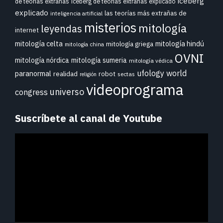
iceberg
de teorías extrañas
iceberg de teorías extrañas explicado
explicado
las teorías más extrañas de
inteligencia artificial
misterios
mitología
leyendas
internet
mitología celta
mitología hindú
mitología griega
mitología china
OVNI
mitología nórdica
mitología sumeria
mitología védica
ufology world
paranormal
realidad
robot
sectas
religión
videoprograma
universo
congress
Suscríbete al canal de Youtube
Reproductor
de
vídeo