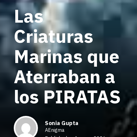
Las
Criaturas
Marinas que
Aterraban a
los PIRATAS
Sonia Gupta
AEnigma