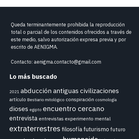
Queda terminantemente prohibida la reproducción
total o parcial de los contenidos ofrecidos a través de
este medio, salvo autorización expresa previa y por
escrito de
AENIGMA.
Contacto: aenigma.contacto@gmail.com
Lo más buscado
abducción
antiguas civilizaciones
2021
conspiración
artículo
Bestiario mitológico
cosmología
encuentro cercano
dioses
egipto
entrevista
entrevistas
experimento mental
extraterrestres
futurismo
filosofía
futuro