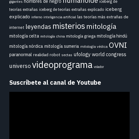
humanoide
hombres de negro
iceberg de
gigantes
iceberg
teorías extrañas
iceberg de teorías extrañas explicado
explicado
las teorías más extrañas de
inteligencia artificial
infierno
misterios
mitología
leyendas
internet
mitología celta
mitología hindú
mitología griega
mitología china
OVNI
mitología nórdica
mitología sumeria
mitología védica
ufology world congress
paranormal
realidad
robot
sectas
videoprograma
universo
volador
Suscríbete al canal de Youtube
Reproductor
de
vídeo