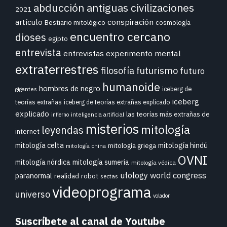
abducción
antiguas civilizaciones
2021
conspiración
artículo
Bestiario mitológico
cosmología
encuentro cercano
dioses
egipto
entrevista
entrevistas
experimento mental
extraterrestres
futurismo
filosofía
futuro
humanoide
hombres de negro
iceberg de
gigantes
iceberg
teorías extrañas
iceberg de teorías extrañas explicado
explicado
las teorías más extrañas de
inteligencia artificial
infierno
misterios
mitología
leyendas
internet
mitología celta
mitología hindú
mitología griega
mitología china
OVNI
mitología nórdica
mitología sumeria
mitología védica
ufology world congress
paranormal
realidad
robot
sectas
videoprograma
universo
volador
Suscríbete al canal de Youtube