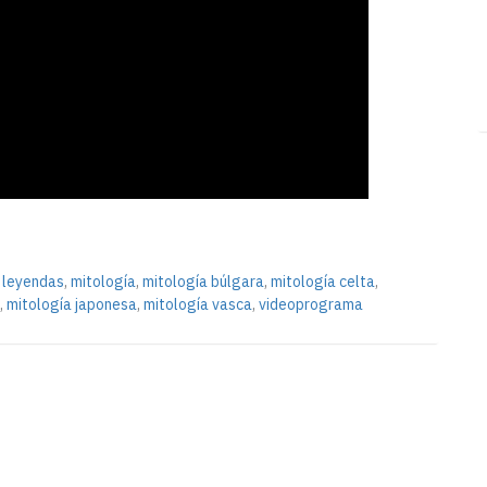
,
leyendas
,
mitología
,
mitología búlgara
,
mitología celta
,
,
mitología japonesa
,
mitología vasca
,
videoprograma