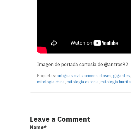
Imagen de portada cortesía de @anzros92
Etiquetas:
antiguas civilizaciones
,
dioses
,
gigantes
mitología china
,
mitología estonia
,
mitología hurrita
Leave a Comment
Name
*