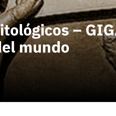
A
itológicos – G
del mundo
0