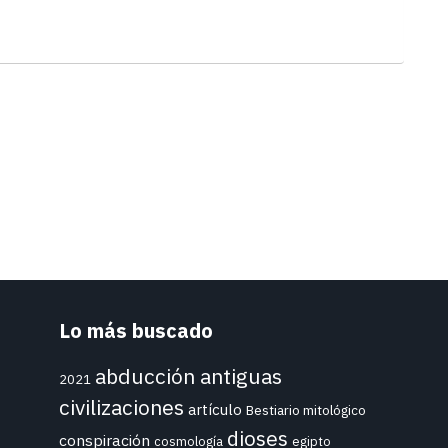
Lo más buscado
abducción
antiguas
2021
civilizaciones
artículo
Bestiario mitológico
dioses
conspiración
cosmología
egipto