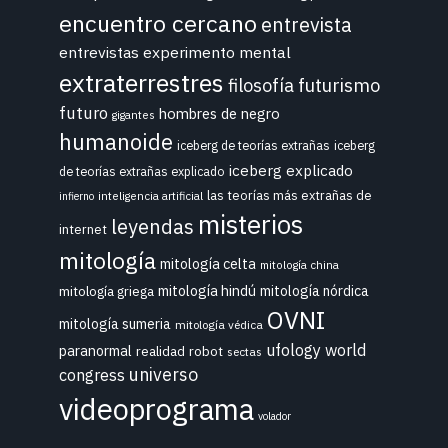
encuentro cercano
entrevista
entrevistas
experimento mental
extraterrestres
futurismo
filosofía
futuro
hombres de negro
gigantes
humanoide
iceberg de teorías extrañas
iceberg
iceberg explicado
de teorías extrañas explicado
las teorías más extrañas de
inteligencia artificial
infierno
misterios
leyendas
internet
mitología
mitología celta
mitología china
mitología hindú
mitología griega
mitología nórdica
OVNI
mitología sumeria
mitología védica
ufology world
paranormal
realidad
robot
sectas
universo
congress
videoprograma
volador