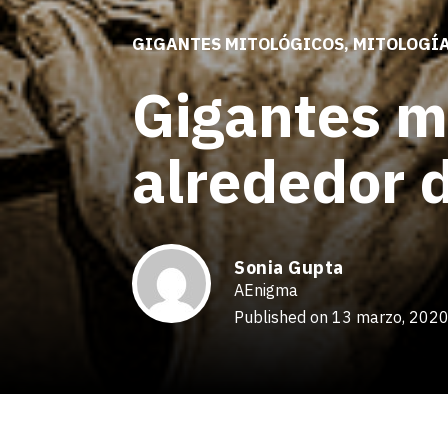
GIGANTES MITOLÓGICOS
,
MITOLOGÍ
Gigantes m
alrededor 
Sonia Gupta
AEnigma
Published on 13 marzo, 202