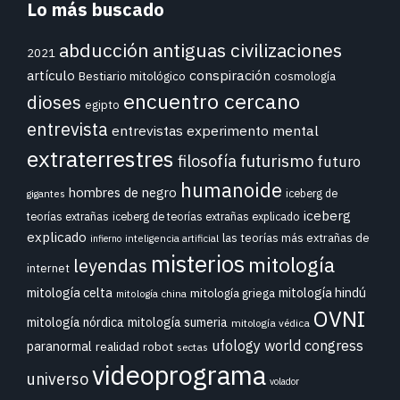
Lo más buscado
abducción
antiguas civilizaciones
2021
conspiración
artículo
Bestiario mitológico
cosmología
encuentro cercano
dioses
egipto
entrevista
entrevistas
experimento mental
extraterrestres
futurismo
filosofía
futuro
humanoide
hombres de negro
iceberg de
gigantes
iceberg
teorías extrañas
iceberg de teorías extrañas explicado
explicado
las teorías más extrañas de
inteligencia artificial
infierno
misterios
mitología
leyendas
internet
mitología celta
mitología hindú
mitología griega
mitología china
OVNI
mitología nórdica
mitología sumeria
mitología védica
ufology world congress
paranormal
realidad
robot
sectas
videoprograma
universo
volador